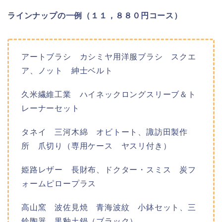
ラインナップの一例（１１，８８０円コース）
アートブラシ カシミヤ用洋服ブラシ スクエ
ア、ノット 紳士ベルト
久米繊維工業 ハイネックロングスリーブ＆ト
レーナーセット
タネイ 三河木綿 オビトート、諏訪田製作
所 爪切り（専用ケース ヤスリ付き）
姫路レザー 長財布、ドクター・スミス 炭フ
ォームピロープラス
高山窯 波佐見焼 青海波紋 小鉢セット、三
鈴陶器 黒釉土鍋（ブラック）