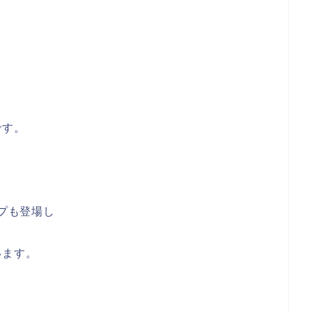
る
です。
イプも登場し
います。