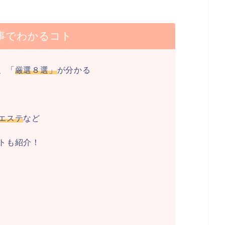
事でわかるコト
、「
厳選８選」
が分かる
エステ
など
トも紹介！