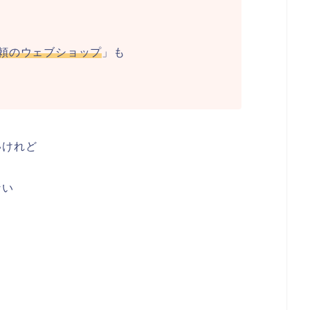
頼のウェブショップ
」も
いけれど
ない