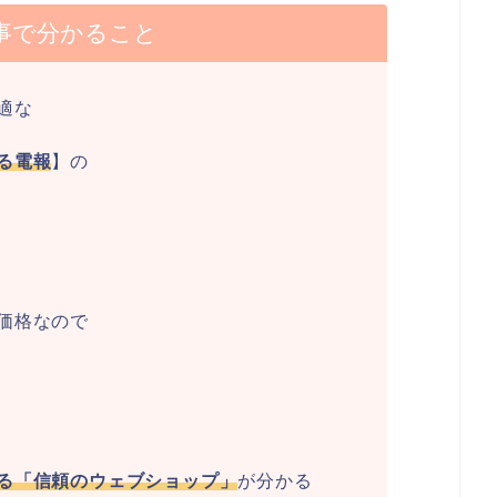
事で分かること
適な
る電報
】の
価格なので
る「信頼のウェブショップ」
が分かる