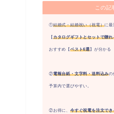
この記
①
結婚式・結婚祝い（祝電）
に最
【
カタログギフトとセットで贈れ
おすすめ【
ベスト6選
】が分かる
②
電報台紙・文字料・送料込み
の
予算内で選びやすい。
②お得に、
今すぐ祝電を注文でき